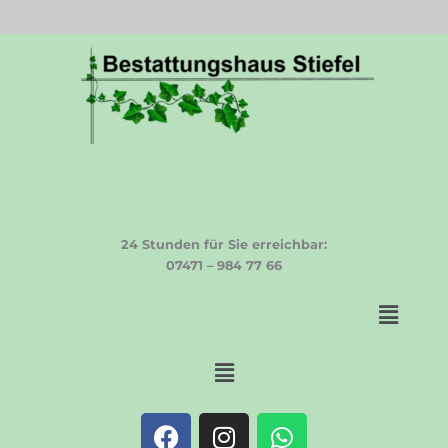
24 Stunden für Sie erreichbar:
07471 – 984 77 66
Menü
Menü
F
I
W